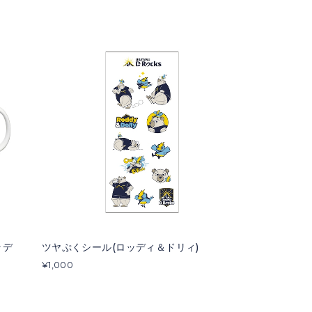
ッデ
ツヤぷくシール(ロッディ＆ドリィ)
¥1,000