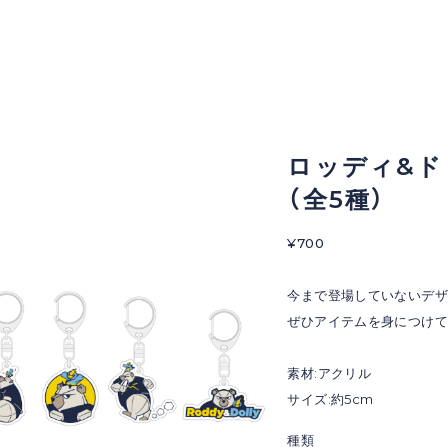
ロッディ&ド
（全5種）
¥700
今まで登場していないデザ
ぜひアイテムを身につけて
素材:アクリル
サイズ:約5cm
種類