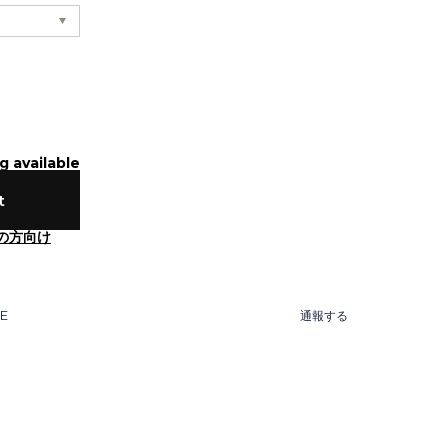
g available
t
の方向け
NE
通報する