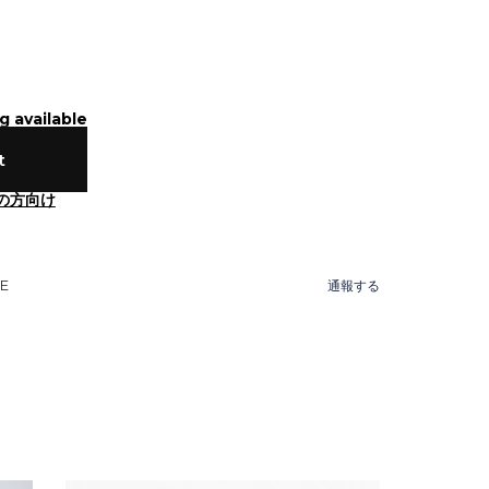
g available
t
の方向け
NE
通報する